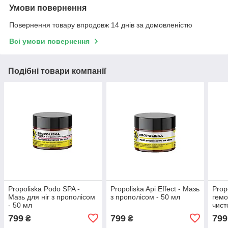
Умови повернення
Повернення товару впродовж 14 днів за домовленістю
Всі умови повернення
Подібні товари компанії
Propoliska Podo SPA -
Propoliska Api Effect - Мазь
Prop
Мазь для ніг з прополісом
з прополісом - 50 мл
гемо
- 50 мл
чист
799
799
799
₴
₴