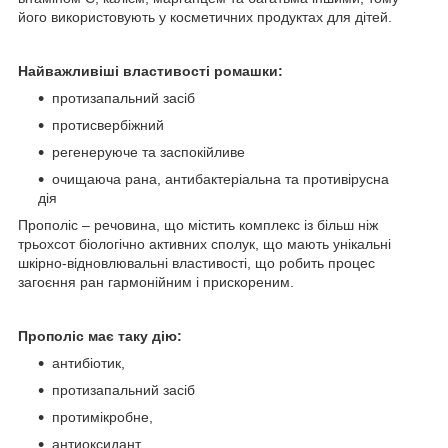
його використовують у косметичних продуктах для дітей.
Найважливіші властивості ромашки:
протизапальний засіб
протисвербіжний
регенеруюче та заспокійливе
очищаюча рана, антибактеріальна та противірусна
дія
Прополіс – речовина, що містить комплекс із більш ніж
трьохсот біологічно активних сполук, що мають унікальні
шкірно-відновлювальні властивості, що робить процес
загоєння ран гармонійним і прискореним.
Прополіс має таку дію:
антибіотик,
протизапальний засіб
протимікробне,
антиоксидант