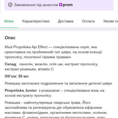
Замовлення під захистом
Опис
Характеристики
Доставка
Оплата
Умови п
Опис
Мазі Propoliska Api Effect — спеціалізована серія, яка
орієнтована на проблемний тип шкіри, на основі есенції
прополісу, посиленої гіркими травами.
Склад
: ланолін, вазелін, олія ши, екстракт прополісу,
екстракт роамшки, вітамін С.
Обʼєм: 30 мл
Ромашка заспокоює подразнення та запалення дитячої шкіри.
Propoliska Junior
з ромашкою – спеціалізована мазь на
основі екстракту прополісу.
Ромашка - найпопулярніша лікарська трава. Його
заспокійлива та регенеруюча дія обумовлена ​​ефірними
маслами, флавоноїдами, органічними кислотами, холіном,
вітаміном С, калієм, марганцем та багатьма іншими, тому