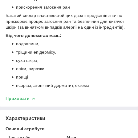
прискорення загоєння ран
Багатий спектр властивостей цих двох інгредієнтів значно
прискорює процес загоєння ран та безпечний для дитячої
шкіри (за винятком випадків алергії на один із інгредієнтів).
Від чого допомагає мазь:
подряпини,
тріщини епідермісу,
суха шкіра,
опіки, виразки,
прищі
псоріаз, атопічний дерматит, екзема
Приховати
Характеристики
Основні атрибути
Тип засобу
Мазь