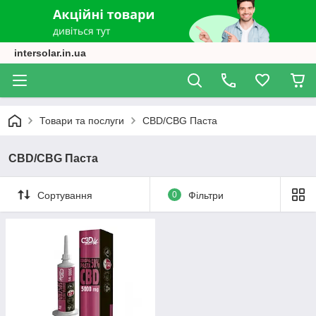
intersolar.in.ua
Товари та послуги
CBD/CBG Паста
CBD/CBG Паста
Сортування
0
Фільтри