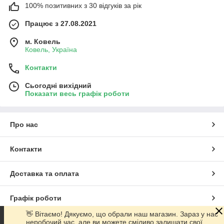
100% позитивних з 30 відгуків за рік
Працює з 27.08.2021
м. Ковель
Ковель, Україна
Контакти
Сьогодні вихідний
Показати весь графік роботи
Про нас
Контакти
КБД-Паста
є високоякісним продуктом для виеористання.
Доставка та оплата
Концентрація дуже висока, тому для повного КБД-ефекту
достатньо всього кількох мазків.
Графік роботи
Очищена від ТГК!
КБД Пасти
— це ексклюзивні стимулятори високої чистоти та
👋 Вітаємо! Дякуємо, що обрали наш магазин. Зараз у нас
якості. Вони містять повний спектр екстрактів рослини.
неробочий час, але ви можете сміливо залишати свої
Повна версія сайту