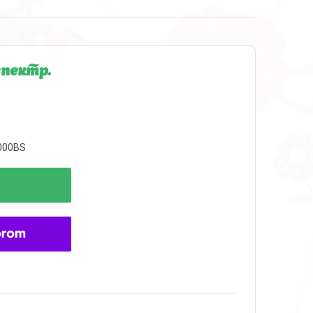
спектр.
000BS