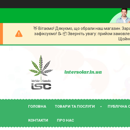
👋 Вітаємо! Дякуємо, що обрали наш магазин. За
зафіксуємо! 📝 📦 Зверніть увагу: прийом замовле
Щойно
intersolar.in.ua
ГОЛОВНА
ТОВАРИ ТА ПОСЛУГИ
ПУБЛІЧНА 
КОНТАКТИ
ПРО НАС