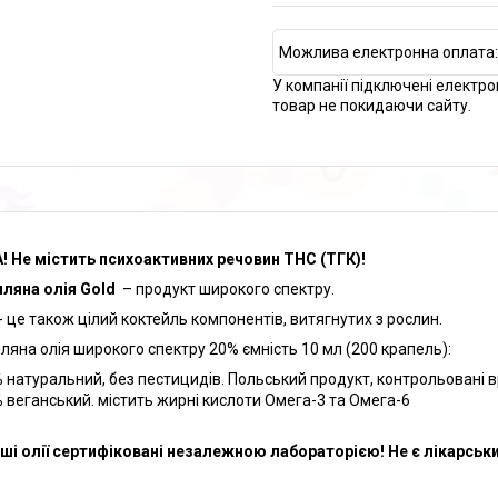
У компанії підключені електро
товар не покидаючи сайту.
! Не містить психоактивних речовин THC (ТГК)!
ляна олія Gold
– продукт
широкого спектру.
- це також цілий коктейль компонентів, витягнутих з рослин.
ляна олія широкого спектру 20% ємність 10 мл (200 крапель):
%
натуральний, без пестицидів. Польський продукт, контрольовані в
%
веганський. містить жирні кислоти Омега-3 та Омега-6
аші олії сертифіковані незалежною лабораторією! Не є лікарськ