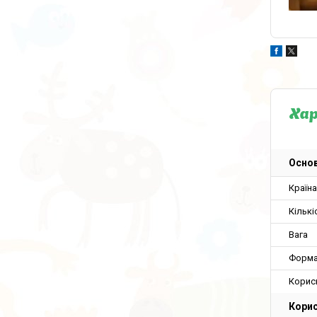
Ха
Основ
Країн
Кількі
Вага
Форма
Корис
Корис