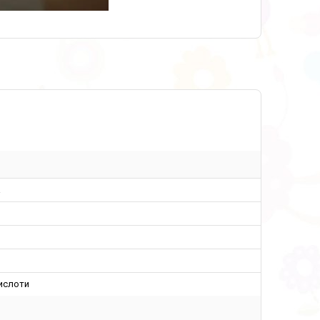
а
ислоти