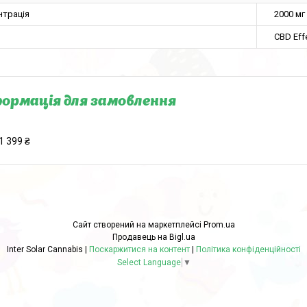
нтрація
2000 мг
CBD Eff
ормація для замовлення
1 399 ₴
Сайт створений на маркетплейсі
Prom.ua
Продавець на Bigl.ua
Inter Solar Cannabis |
Поскаржитися на контент
|
Політика конфіденційності
Select Language
▼