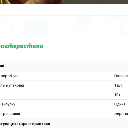
рактеристики
ні
а виробник
Польщ
сть в упаковці
1 шт.
10 г
 випуску
Рідина
ні речовини
жирні к
тувацькі характеристики