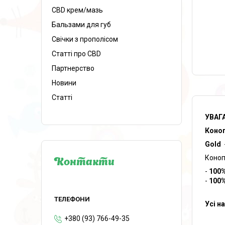
CBD крем/мазь
Бальзами для губ
Свічки з прополісом
Статті про CBD
Партнерство
Новини
Статті
УВАГА
Коноп
Gold
Коноп
Контакти
-
100
-
100
Усі н
+380 (93) 766-49-35