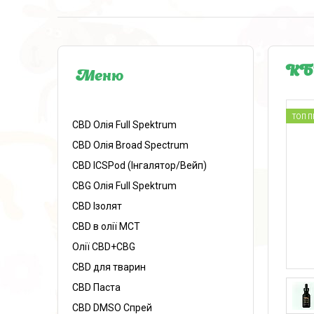
КБД
ТОП 
CBD Олія Full Spektrum
CBD Олія Broad Spectrum
CBD ICSPod (Інгалятор/Bейп)
CBG Олія Full Spektrum
CBD Ізолят
CBD в олії МСТ
Олії CBD+CBG
CBD для тварин
CBD Паста
CBD DMSO Спрей