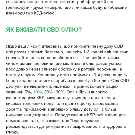
їх застосування не можна вживати грейпфрутовий сік/
грейпфрути - дуже ймовірно, що ліки також будуть небажано
взаємодіяти з КБД-олією.
ЯК ВЖИВАТИ CBD ОЛІЮ?
Якщо ваш лікар підтвердить, що приймати певну дозу CBD
олії разом з ліками безпечно, нанесіть 1-3 краплі олії під язик
і почекайте, поки вона не вбереться. При прийомі таким
чином активні речовини, що містяться в олії, всмоктуються
послідовно через слизову оболонку в ротовій порожнині, а
потім у шлунку. Конопляну олію приймають 3-4 рази на день.
Їх поглинання становить приблизно від 6 до 8 годин. Олії CBD
доступні в невеликих пляшечках і в різних концентраціях:
зазвичай 5%,
10%
, 20% і 30%. Олії з більш високою
концентрацією КБД використовуються для полегшення
високоінтенсивних недуг, але цього ефекту також можна
досягти, приймаючи відповідно більшу дозу олії з більш
низькою концентрацією. Передозування КБР-олії в принципі
неможливе, але, як завжди, при її застосуванні
рекомендується дотримуватися поміркованості та здорового
глузду.