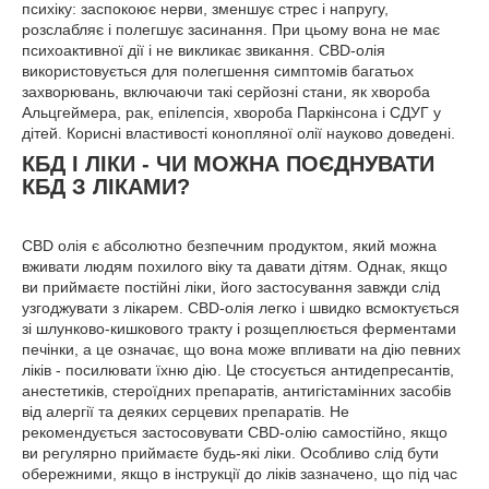
психіку: заспокоює нерви, зменшує стрес і напругу,
розслабляє і полегшує засинання. При цьому вона не має
психоактивної дії і не викликає звикання. CBD-олія
використовується для полегшення симптомів багатьох
захворювань, включаючи такі серйозні стани, як хвороба
Альцгеймера, рак, епілепсія, хвороба Паркінсона і СДУГ у
дітей. Корисні властивості конопляної олії науково доведені.
КБД І ЛІКИ - ЧИ МОЖНА ПОЄДНУВАТИ
КБД З ЛІКАМИ?
CBD олія є абсолютно безпечним продуктом, який можна
вживати людям похилого віку та давати дітям. Однак, якщо
ви приймаєте постійні ліки, його застосування завжди слід
узгоджувати з лікарем. CBD-олія легко і швидко всмоктується
зі шлунково-кишкового тракту і розщеплюється ферментами
печінки, а це означає, що вона може впливати на дію певних
ліків - посилювати їхню дію. Це стосується антидепресантів,
анестетиків, стероїдних препаратів, антигістамінних засобів
від алергії та деяких серцевих препаратів. Не
рекомендується застосовувати CBD-олію самостійно, якщо
ви регулярно приймаєте будь-які ліки. Особливо слід бути
обережними, якщо в інструкції до ліків зазначено, що під час