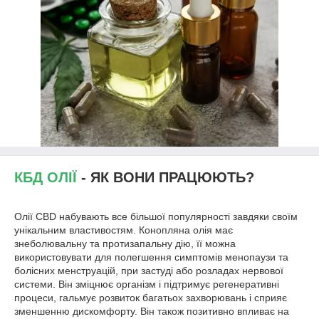
КБД ОЛІЇ
- ЯК ВОНИ ПРАЦЮЮТЬ?
Олії CBD набувають все більшої популярності завдяки своїм
унікальним властивостям. Конопляна олія має
знеболювальну та протизапальну дію, її можна
використовувати для полегшення симптомів менопаузи та
болісних менструацій, при застуді або розладах нервової
системи. Він зміцнює організм і підтримує регенеративні
процеси, гальмує розвиток багатьох захворювань і сприяє
зменшенню дискомфорту. Він також позитивно впливає на